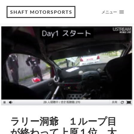
SHAFT MOTORSPORTS
メニュー
ラリー洞爺 １ループ目
が終わって上原１位、大