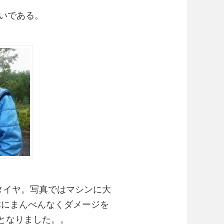
いである。
リタイヤ。写真ではマシンに大
体にまんべんなくダメージを
脱となりました。。