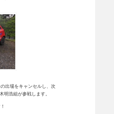
爺の出場をキャンセルし、次
露木明浩組が参戦します。
す！