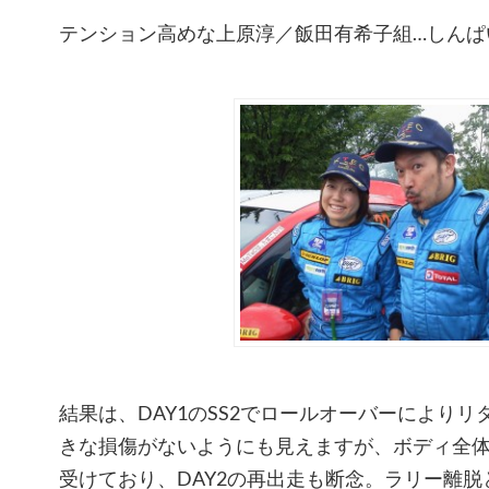
テンション高めな上原淳／飯田有希子組…しんぱ
結果は、DAY1のSS2でロールオーバーにより
きな損傷がないようにも見えますが、ボディ全
受けており、DAY2の再出走も断念。ラリー離